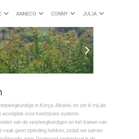
E
ANNECO
CONNY
JULIA
n
erpleegkundige in Korça, Albanië, en zet ik mij als
i, een woonplek voor kwetsbare ouderen.
leiden van de verpleegkundigen en het trainen van
nië vaak geen opleiding hebben, zodat we samen
liefdevolle zorg. Daarnaast ondersteun ik de