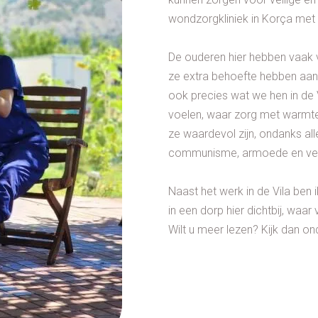
wondzorgkliniek in Korça met 
De ouderen hier hebben vaak 
ze extra behoefte hebben aan 
ook precies wat we hen in de V
voelen, waar zorg met warmt
ze waardevol zijn, ondanks al
communisme, armoede en ver
Naast het werk in de Vila ben
in een dorp hier dichtbij, waar
Wilt u meer lezen? Kijk dan on