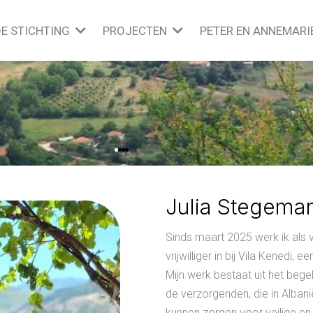
DE STICHTING
PROJECTEN
PETER EN ANNEMARI
Julia Stegema
Sinds maart 2025 werk ik als v
vrijwilliger in bij Vila Kened
Mijn werk bestaat uit het bege
de verzorgenden, die in Alba
kunnen zorgen voor veilige en 